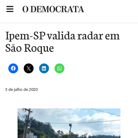
Skip
to
Portal de Notícias de São Roque
content
Ipem-SP valida radar em
São Roque
3 de julho de 2020