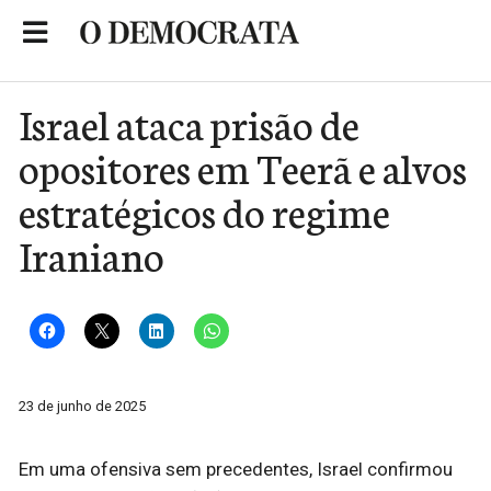
Skip
to
Portal de Notícias de São Roque
content
Israel ataca prisão de
opositores em Teerã e alvos
estratégicos do regime
Iraniano
23 de junho de 2025
Em uma ofensiva sem precedentes, Israel confirmou