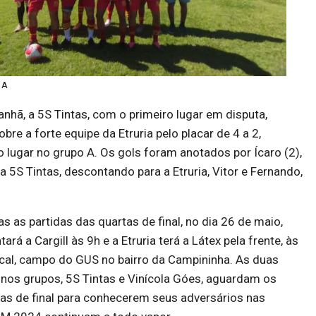
 A
nhã, a 5S Tintas, com o primeiro lugar em disputa,
obre a forte equipe da Etruria pelo placar de 4 a 2,
o lugar no grupo A. Os gols foram anotados por Ícaro (2),
a 5S Tintas, descontando para a Etruria, Vitor e Fernando,
s as partidas das quartas de final, no dia 26 de maio,
rá a Cargill às 9h e a Etruria terá a Látex pela frente, às
al, campo do GUS no bairro da Campininha. As duas
nos grupos, 5S Tintas e Vinícola Góes, aguardam os
as de final para conhecerem seus adversários nas