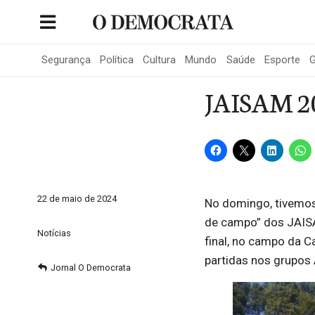
Skip
to
Portal de Notícias de São Roque
content
Segurança
Política
Cultura
Mundo
Saúde
Esporte
G
JAISAM 202
22 de maio de 2024
No domingo, tivemos
de campo” dos JAISA
Notícias
final, no campo da 
partidas nos grupos 
Jornal O Democrata