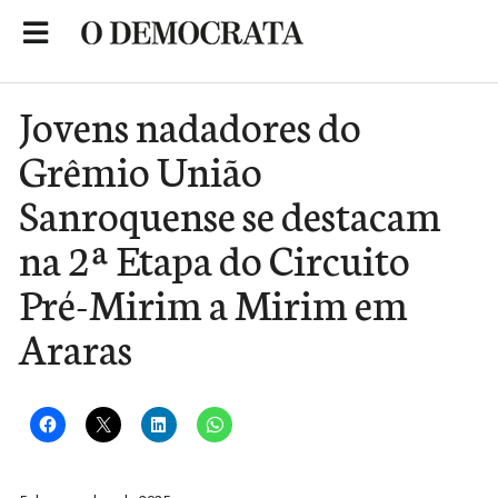
Skip
to
Portal de Notícias de São Roque
content
Jovens nadadores do
Grêmio União
Sanroquense se destacam
na 2ª Etapa do Circuito
Pré-Mirim a Mirim em
Araras