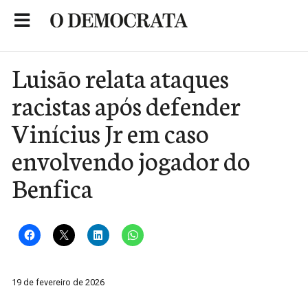
Skip
to
Portal de Notícias de São Roque
content
Luisão relata ataques
racistas após defender
Vinícius Jr em caso
envolvendo jogador do
Benfica
19 de fevereiro de 2026