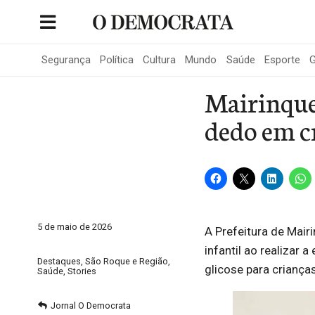
Skip
to
Portal de Notícias de São Roque
content
Segurança
Política
Cultura
Mundo
Saúde
Esporte
G
Mairinque 
dedo em c
5 de maio de 2026
A Prefeitura de Mai
infantil ao realizar
Destaques
,
São Roque e Região
,
glicose para criança
Saúde
,
Stories
Jornal O Democrata