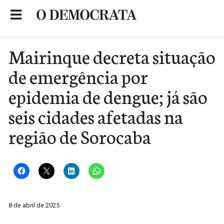
Skip
to
Portal de Notícias de São Roque
content
Mairinque decreta situação
de emergência por
epidemia de dengue; já são
seis cidades afetadas na
região de Sorocaba
8 de abril de 2025