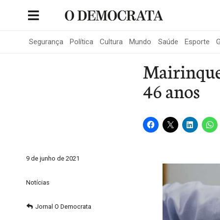
Skip
to
Portal de Notícias de São Roque
content
Segurança
Política
Cultura
Mundo
Saúde
Esporte
G
Mairinque 
46 anos
9 de junho de 2021
Notícias
Jornal O Democrata