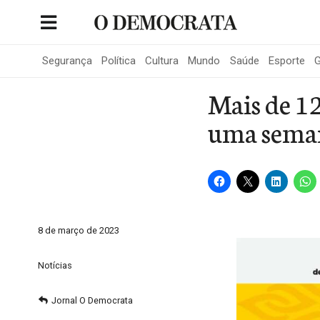
Skip
to
Portal de Notícias de São Roque
content
Segurança
Política
Cultura
Mundo
Saúde
Esporte
G
Mais de 12
uma sema
8 de março de 2023
Notícias
Jornal O Democrata