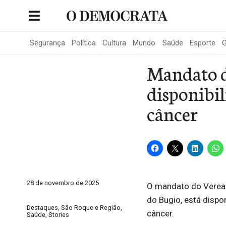
Skip
to
Portal de Notícias de São Roque
content
Segurança
Política
Cultura
Mundo
Saúde
Esporte
G
Mandato d
disponibil
câncer
28 de novembro de 2025
O mandato do Veread
do Bugio, está dispo
Destaques
,
São Roque e Região
,
câncer.
Saúde
,
Stories