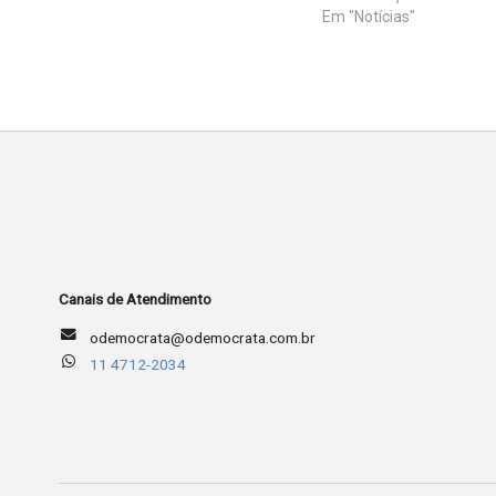
Em "Notícias"
Canais de Atendimento
odemocrata@odemocrata.com.br
11 4712-2034