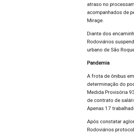
atraso no processa
acompanhados de per
Mirage.
Diante dos encaminh
Rodoviários suspende
urbano de São Roque
Pandemia
A frota de ônibus e
determinação do pode
Medida Provisória 9
de contrato de salár
Apenas 17 trabalhado
Após constatar aglom
Rodoviários protoco