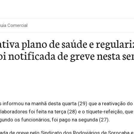
uia Comercial
tiva plano de saúde e regulari
i notificada de greve nesta s
s informou na manhã desta quarta (29) que a reativação do
aboradores foi feita na terça (28) e o tíquete-refeição, que
undo os funcionários, foi pago na segunda (27).
cada de greve pelo Sindicato dos Rodoviários de Sorocaba e