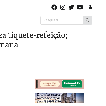
Pesquisar
por:
za tíquete-refeição;
emana