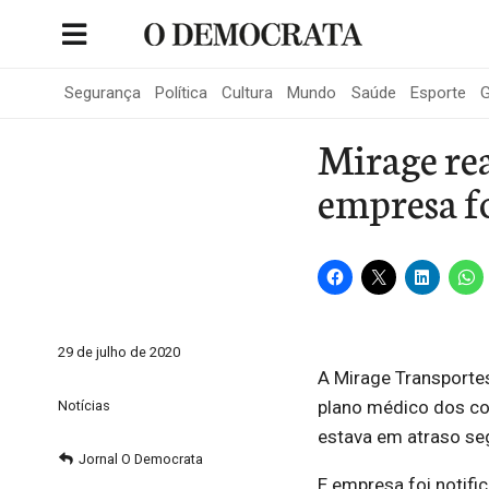
Skip
to
Portal de Notícias de São Roque
content
Segurança
Política
Cultura
Mundo
Saúde
Esporte
G
Mirage rea
empresa fo
29 de julho de 2020
A Mirage Transporte
plano médico dos col
Notícias
estava em atraso seg
Jornal O Democrata
E empresa foi notifi