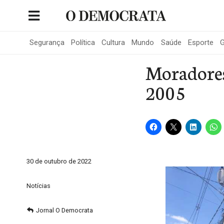
Skip
to
Portal de Notícias de São Roque
content
Segurança
Política
Cultura
Mundo
Saúde
Esporte
G
Moradores
2005
30 de outubro de 2022
Notícias
Jornal O Democrata