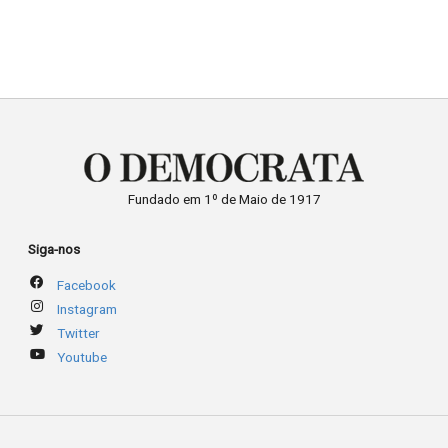
presidente Jair Bolsonaro.
Em nota oficial divulgada nas
redes sociais, o Escritório do
Departamento de Estado
para Assuntos do Hemisfério
Ocidental classificou a…
Fundado em 1º de Maio de 1917
Siga-nos
Facebook
Instagram
Twitter
Youtube