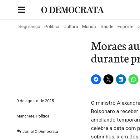
Skip
to
Portal de Notícias de São Roque
content
Segurança
Política
Cultura
Mundo
Saúde
Esporte
G
Moraes aut
durante pr
9 de agosto de 2025
O ministro Alexandre
Bolsonaro a receber 
Manchete
,
Política
ampliando temporaria
celebre a data com p
Jornal O Democrata
sobrinhos, além dos 