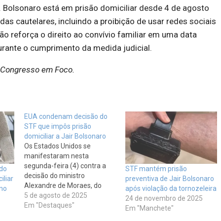
 Bolsonaro está em prisão domiciliar desde 4 de agosto
as cautelares, incluindo a proibição de usar redes sociais
ão reforça o direito ao convívio familiar em uma data
rante o cumprimento da medida judicial.
 Congresso em Foco.
EUA condenam decisão do
STF que impôs prisão
domiciliar a Jair Bolsonaro
Os Estados Unidos se
manifestaram nesta
segunda-feira (4) contra a
ido
STF mantém prisão
decisão do ministro
iliar
preventiva de Jair Bolsonaro
Alexandre de Moraes, do
mo
após violação da tornozeleira
Supremo Tribunal Federal
5 de agosto de 2025
24 de novembro de 2025
(STF), que determinou a
Em "Destaques"
Em "Manchete"
prisão domiciliar do ex-