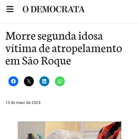
Skip
to
Portal de Notícias de São Roque
content
Morre segunda idosa
vítima de atropelamento
em São Roque
15 de maio de 2024