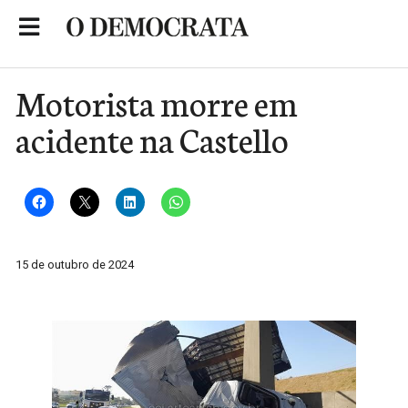
Skip
to
Portal de Notícias de São Roque
content
Motorista morre em
acidente na Castello
15 de outubro de 2024