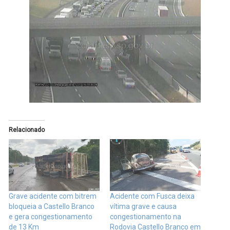
Relacionado
Grave acidente com bitrem
Acidente com Fusca deixa
bloqueia a Castello Branco
vítima grave e causa
e gera congestionamento
congestionamento na
de 13 Km
Rodovia Castello Branco em