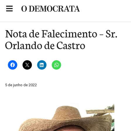
Skip
to
Portal de Notícias de São Roque
content
Nota de Falecimento – Sr.
Orlando de Castro
5 de junho de 2022