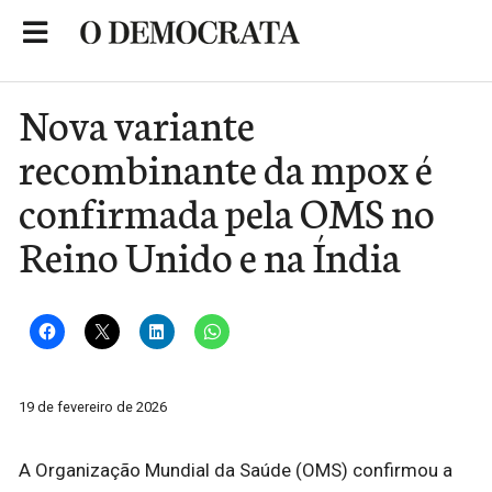
Skip
to
Portal de Notícias de São Roque
content
Nova variante
recombinante da mpox é
confirmada pela OMS no
Reino Unido e na Índia
19 de fevereiro de 2026
A Organização Mundial da Saúde (OMS) confirmou a