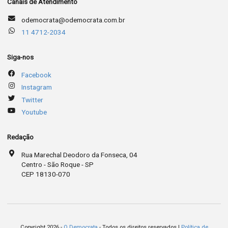
Canais de Atendimento
odemocrata@odemocrata.com.br
11 4712-2034
Siga-nos
Facebook
Instagram
Twitter
Youtube
Redação
Rua Marechal Deodoro da Fonseca, 04
Centro - São Roque - SP
CEP 18130-070
Copyright 2026 -
O Democrata
- Todos os direitos reservados |
Política de