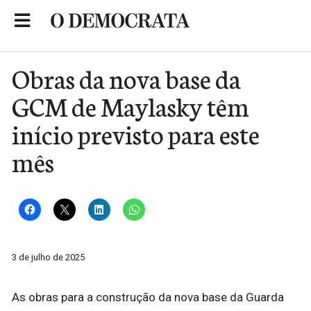
Skip
to
Portal de Notícias de São Roque
content
Obras da nova base da
GCM de Maylasky têm
início previsto para este
mês
3 de julho de 2025
As obras para a construção da nova base da Guarda