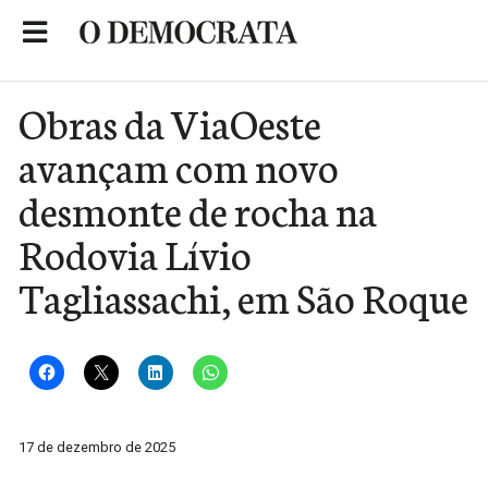
Skip
to
Portal de Notícias de São Roque
content
Obras da ViaOeste
avançam com novo
desmonte de rocha na
Rodovia Lívio
Tagliassachi, em São Roque
17 de dezembro de 2025