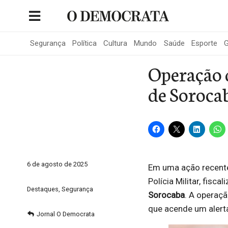
Skip
to
Portal de Notícias de São Roque
content
Segurança
Política
Cultura
Mundo
Saúde
Esporte
G
Operação d
de Sorocab
6 de agosto de 2025
Em uma ação recente
Polícia Militar, fiscal
Destaques
,
Segurança
Sorocaba
. A operaç
que acende um alerta
Jornal O Democrata