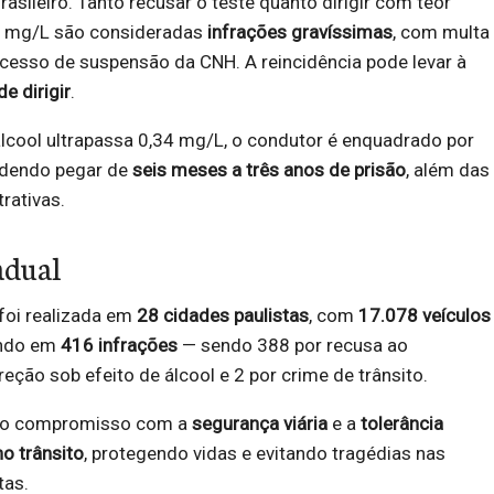
asileiro. Tanto recusar o teste quanto dirigir com teor
33 mg/L são consideradas
infrações gravíssimas
, com multa
cesso de suspensão da CNH. A reincidência pode levar à
e dirigir
.
lcool ultrapassa 0,34 mg/L, o condutor é enquadrado por
odendo pegar de
seis meses a três anos de prisão
, além das
rativas.
adual
 foi realizada em
28 cidades paulistas
, com
17.078 veículos
ando em
416 infrações
— sendo 388 por recusa ao
eção sob efeito de álcool e 2 por crime de trânsito.
a o compromisso com a
segurança viária
e a
tolerância
no trânsito
, protegendo vidas e evitando tragédias nas
tas.