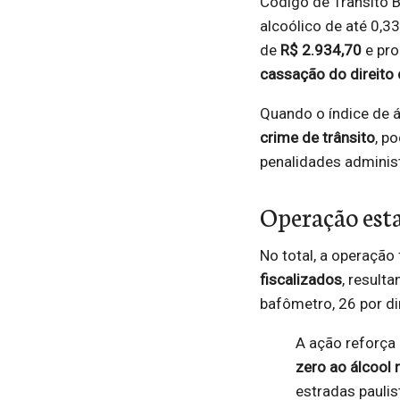
Código de Trânsito Br
alcoólico de até 0,
de
R$ 2.934,70
e pro
cassação do direito d
Quando o índice de á
crime de trânsito
, p
penalidades administ
Operação est
No total, a operação
fiscalizados
, result
bafômetro, 26 por dir
A ação reforç
zero ao álcool 
estradas paulis