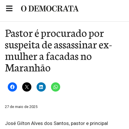
Skip
to
Portal de Notícias de São Roque
content
Pastor é procurado por
suspeita de assassinar ex-
mulher a facadas no
Maranhão
27 de maio de 2025
José Gilton Alves dos Santos, pastor e principal