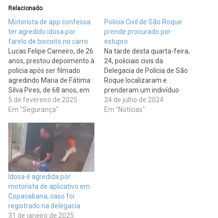
Relacionado
Motorista de app confessa
Polícia Civil de São Roque
ter agredido idosa por
prende procurado por
farelo de biscoito no carro
estupro
Lucas Felipe Carneiro, de 26
Na tarde desta quarta-feira,
anos, prestou depoimento à
24, policiais civis da
polícia após ser filmado
Delegacia de Polícia de São
agredindo Maria de Fátima
Roque localizaram e
Silva Pires, de 68 anos, em
prenderam um indivíduo
Copacabana, Rio de
5 de fevereiro de 2025
condenado por estupro de
24 de julho de 2024
Janeiro. O motorista
Em "Segurança"
vulnerável. A equipe
Em "Notícias"
admitiu que se irritou
realizou diligências e
porque a passageira comeu
localizou B.S.O.A, 30 anos
biscoito no carro, deixando
que foi abordado e não
farelos no banco. Ele alegou
ofereceu resistência. Ele foi
sofrer de crises de…
condenado a pena de 15
anos e 9…
Idosa é agredida por
motorista de aplicativo em
Copacabana; caso foi
registrado na delegacia
31 de janeiro de 2025