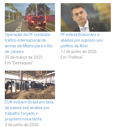
Operação da PF combate
PF indicia Bolsonaro e
tráfico internacional de
aliados por suposto uso
armas de Miami para o Rio
político da Abin
de Janeiro
17 de junho de 2025
20 de março de 2025
Em "Política"
Em "Destaques"
EUA incluem Brasil em lista
de países sob análise por
trabalho forçado e
propõem nova tarifa
3 de junho de 2026