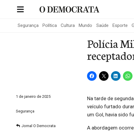
Skip
to
Portal de Notícias de São Roque
content
Segurança
Política
Cultura
Mundo
Saúde
Esporte
G
Polícia Mi
receptado
1 de janeiro de 2025
Na tarde de segunda-
veículo furtado dura
Segurança
um Gol, havia sido f
Jornal O Democrata
A abordagem ocorreu