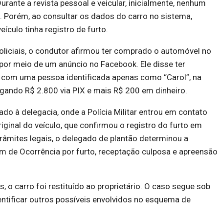
urante a revista pessoal e veicular, inicialmente, nenhum
do. Porém, ao consultar os dados do carro no sistema,
ículo tinha registro de furto.
liciais, o condutor afirmou ter comprado o automóvel no
por meio de um anúncio no Facebook. Ele disse ter
com uma pessoa identificada apenas como “Carol”, na
agando R$ 2.800 via PIX e mais R$ 200 em dinheiro.
do à delegacia, onde a Polícia Militar entrou em contato
riginal do veículo, que confirmou o registro do furto em
âmites legais, o delegado de plantão determinou a
m de Ocorrência por furto, receptação culposa e apreensão
 o carro foi restituído ao proprietário. O caso segue sob
entificar outros possíveis envolvidos no esquema de