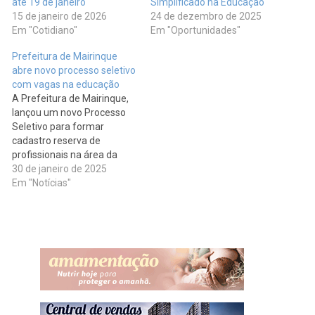
até 19 de janeiro
Simplificado na Educação
15 de janeiro de 2026
24 de dezembro de 2025
Em "Cotidiano"
Em "Oportunidades"
Prefeitura de Mairinque
abre novo processo seletivo
com vagas na educação
A Prefeitura de Mairinque,
lançou um novo Processo
Seletivo para formar
cadastro reserva de
profissionais na área da
educação. O objetivo é
30 de janeiro de 2025
contratar para diversos
Em "Notícias"
cargos, como Professores
de Educação Básica I e II,
Educação Infantil,
Musicalização, Ensino
Fundamental, Educação
Especial, Libras e Auxiliar de
Creche. Requisitos e
RemuneraçãoAs vagas…