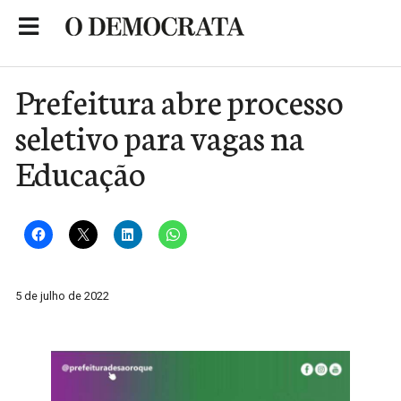
Skip
to
Portal de Notícias de São Roque
content
Prefeitura abre processo
seletivo para vagas na
Educação
5 de julho de 2022