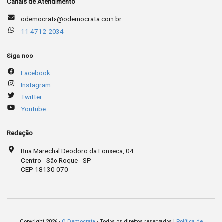
Canais de Atendimento
odemocrata@odemocrata.com.br
11 4712-2034
Siga-nos
Facebook
Instagram
Twitter
Youtube
Redação
Rua Marechal Deodoro da Fonseca, 04
Centro - São Roque - SP
CEP 18130-070
Copyright 2026 -
O Democrata
- Todos os direitos reservados |
Política de