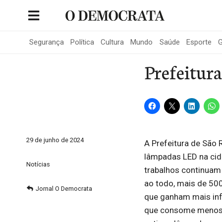
Skip
to
Portal de Notícias de São Roque
content
Segurança
Política
Cultura
Mundo
Saúde
Esporte
G
Prefeitura
29 de junho de 2024
A Prefeitura de São
lâmpadas LED na cida
Notícias
trabalhos continuam 
ao todo, mais de 500
Jornal O Democrata
que ganham mais infr
que consome menos 