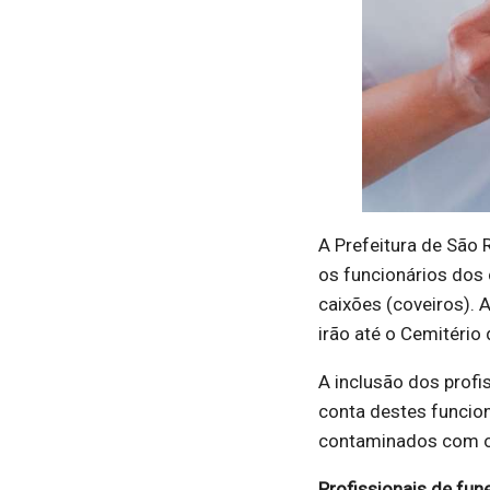
A Prefeitura de São R
os funcionários dos
caixões (coveiros). 
irão até o Cemitério
A inclusão dos profi
conta destes funcio
contaminados com o 
Profissionais de fun