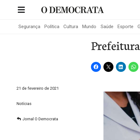
Skip
to
Portal de Notícias de São Roque
content
Segurança
Política
Cultura
Mundo
Saúde
Esporte
G
Prefeitura
21 de fevereiro de 2021
Notícias
Jornal O Democrata