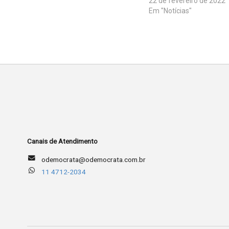
22 de fevereiro de 2022
Em "Notícias"
Canais de Atendimento
odemocrata@odemocrata.com.br
11 4712-2034