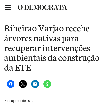
Skip
to
Portal de Notícias de São Roque
content
Ribeirão Varjão recebe
árvores nativas para
recuperar intervenções
ambientais da construção
da ETE
7 de agosto de 2019