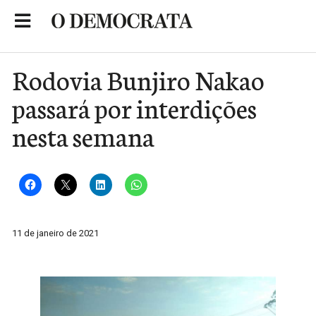
Skip
to
Portal de Notícias de São Roque
content
Rodovia Bunjiro Nakao
passará por interdições
nesta semana
11 de janeiro de 2021