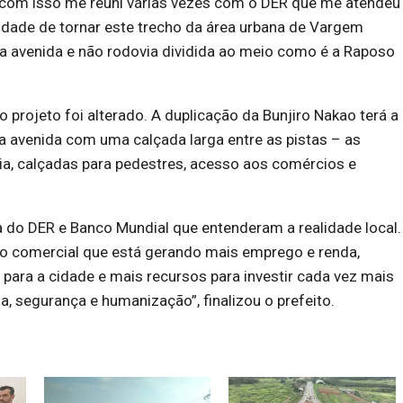
 com isso me reuni várias vezes com o DER que me atendeu
idade de tornar este trecho da área urbana de Vargem
a avenida e não rodovia dividida ao meio como é a Raposo
o projeto foi alterado. A duplicação da Bunjiro Nakao terá a
a avenida com uma calçada larga entre as pistas – as
ovia, calçadas para pedestres, acesso aos comércios e
a do DER e Banco Mundial que entenderam a realidade local.
xo comercial que está gerando mais emprego e renda,
para a cidade e mais recursos para investir cada vez mais
, segurança e humanização”, finalizou o prefeito.