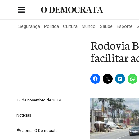
Skip
to
Portal de Notícias de São Roque
content
Segurança
Política
Cultura
Mundo
Saúde
Esporte
G
Rodovia Bu
facilitar 
12 de novembro de 2019
Notícias
Jornal O Democrata