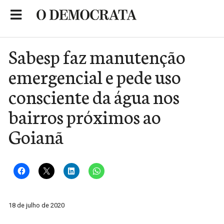
Skip
to
Portal de Notícias de São Roque
content
Sabesp faz manutenção
emergencial e pede uso
consciente da água nos
bairros próximos ao
Goianã
18 de julho de 2020