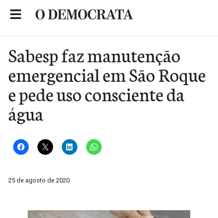
Skip
to
Portal de Notícias de São Roque
content
Sabesp faz manutenção
emergencial em São Roque
e pede uso consciente da
água
25 de agosto de 2020