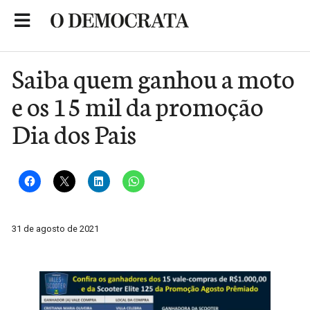
Skip
to
Portal de Notícias de São Roque
content
Saiba quem ganhou a moto
e os 15 mil da promoção
Dia dos Pais
31 de agosto de 2021