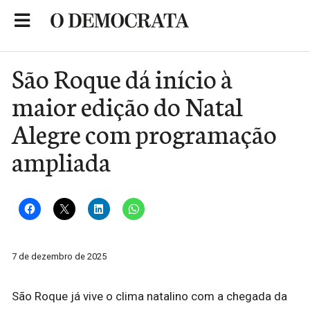
Skip
to
Portal de Notícias de São Roque
content
São Roque dá início à
maior edição do Natal
Alegre com programação
ampliada
7 de dezembro de 2025
São Roque já vive o clima natalino com a chegada da