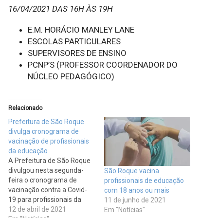
16/04/2021 DAS 16H ÀS 19H
E.M. HORÁCIO MANLEY LANE
ESCOLAS PARTICULARES
SUPERVISORES DE ENSINO
PCNP’S (PROFESSOR COORDENADOR DO
NÚCLEO PEDAGÓGICO)
Relacionado
Prefeitura de São Roque
divulga cronograma de
vacinação de profissionais
da educação
A Prefeitura de São Roque
divulgou nesta segunda-
São Roque vacina
feira o cronograma de
profissionais de educação
vacinação contra a Covid-
com 18 anos ou mais
19 para profissionais da
11 de junho de 2021
educação da cidade com 47
12 de abril de 2021
Em "Notícias"