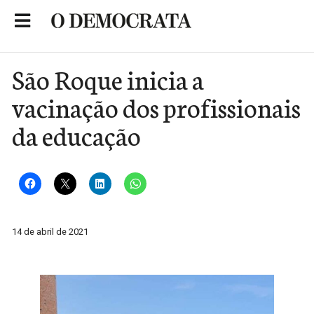
Skip
to
Portal de Notícias de São Roque
content
São Roque inicia a
vacinação dos profissionais
da educação
14 de abril de 2021