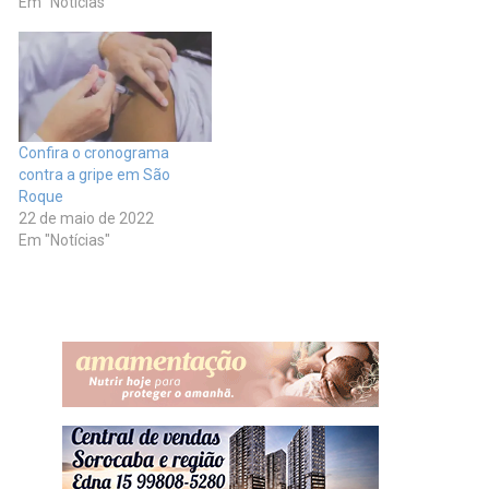
anos ou mais. As vacinas
Em "Notícias"
começam a ser aplicadas
na quarta-feira, 14, das 17h
às 20h. Na quinta-feira, o
horário se repete e na
sexta-feira começa e…
Confira o cronograma
contra a gripe em São
Roque
22 de maio de 2022
Em "Notícias"