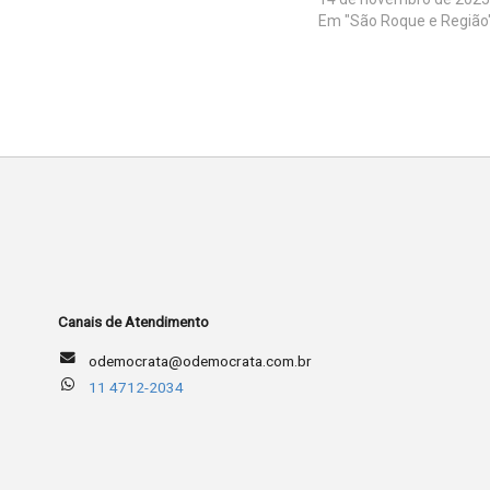
Em "São Roque e Região
Canais de Atendimento
odemocrata@odemocrata.com.br
11 4712-2034