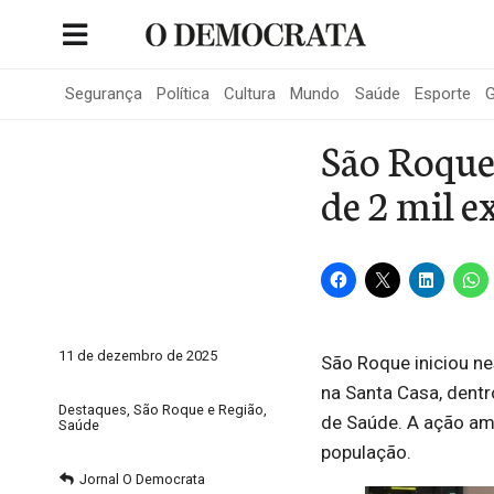
Skip
to
Portal de Notícias de São Roque
content
Segurança
Política
Cultura
Mundo
Saúde
Esporte
G
São Roque
de 2 mil 
11 de dezembro de 2025
São Roque iniciou ne
na Santa Casa, dent
Destaques
,
São Roque e Região
,
de Saúde. A ação am
Saúde
população.
Jornal O Democrata