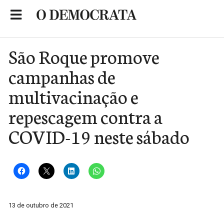
Skip
to
Portal de Notícias de São Roque
content
São Roque promove
campanhas de
multivacinação e
repescagem contra a
COVID-19 neste sábado
13 de outubro de 2021