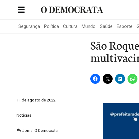
Skip
to
Portal de Notícias de São Roque
content
Segurança
Política
Cultura
Mundo
Saúde
Esporte
G
São Roque
multivaci
11 de agosto de 2022
Notícias
Jornal O Democrata