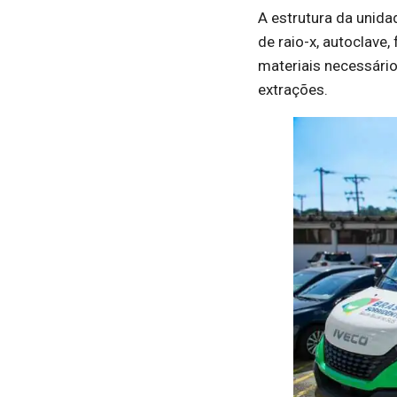
A estrutura da unid
de raio-x, autoclave
materiais necessári
extrações.