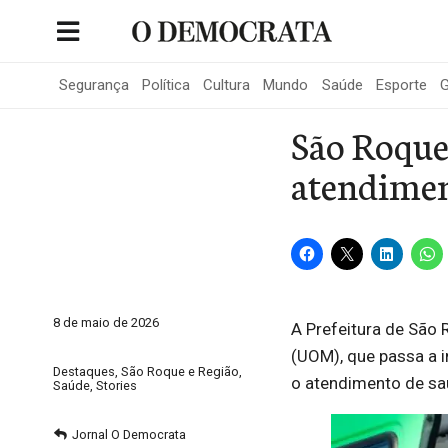
Skip
to
Portal de Notícias de São Roque
content
Segurança
Política
Cultura
Mundo
Saúde
Esporte
G
São Roque
atendiment
8 de maio de 2026
A Prefeitura de São
(UOM), que passa a i
Destaques
,
São Roque e Região
,
o atendimento de sa
Saúde
,
Stories
Jornal O Democrata