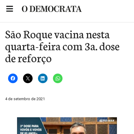
Skip
to
Portal de Notícias de São Roque
content
São Roque vacina nesta
quarta-feira com 3a. dose
de reforço
4 de setembro de 2021