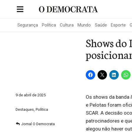
Skip
to
Portal de Notícias de São Roque
content
Segurança
Política
Cultura
Mundo
Saúde
Esporte
G
Shows do I
posicionam
9 de abril de 2025
Os shows da banda
e Pelotas foram ofi
Destaques
,
Política
SCAR. A decisão oco
patrocinadores e que
Jornal O Democrata
alegou não haver out