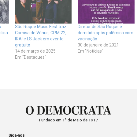
a
São Roque Music Fest traz
Diretor de São Roque é
lisa
Camisa de Vênus, CPM 22,
demitido após polêmica com
a
IRA! e LS Jack em evento
vacinação
gratuito
30 de janeiro de 2021
14 de março de 2025
Em "Notícias"
Em "Destaques"
Fundado em 1º de Maio de 1917
Siga-nos