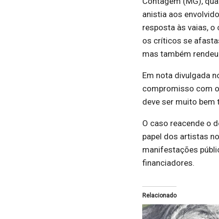
Contagem (MG), quand
anistia aos envolvid
resposta às vaias, o
os críticos se afast
mas também rendeu m
Em nota divulgada n
compromisso com o pú
deve ser muito bem t
O caso reacende o de
papel dos artistas n
manifestações públic
financiadores.
Relacionado