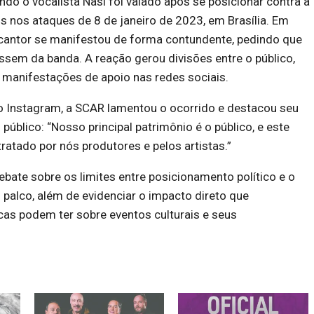
o o vocalista Nasi foi vaiado após se posicionar contra a
os nos ataques de 8 de janeiro de 2023, em Brasília. Em
 cantor se manifestou de forma contundente, pedindo que
assem da banda. A reação gerou divisões entre o público,
anifestações de apoio nas redes sociais.
o Instagram, a SCAR lamentou o ocorrido e destacou seu
blico: “Nosso principal patrimônio é o público, e este
ratado por nós produtores e pelos artistas.”
bate sobre os limites entre posicionamento político e o
o palco, além de evidenciar o impacto direto que
as podem ter sobre eventos culturais e seus