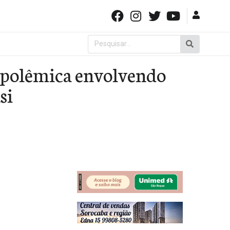
Pesquisar
por:
s polêmica envolvendo
si