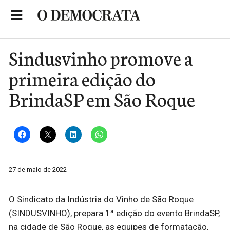
Skip
to
Portal de Notícias de São Roque
content
Sindusvinho promove a
primeira edição do
BrindaSP em São Roque
27 de maio de 2022
O Sindicato da Indústria do Vinho de São Roque
(SINDUSVINHO), prepara 1ª edição do evento BrindaSP,
na cidade de São Roque, as equipes de formatação,