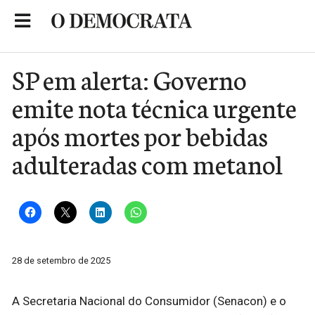
Skip
to
Portal de Notícias de São Roque
content
SP em alerta: Governo
emite nota técnica urgente
após mortes por bebidas
adulteradas com metanol
28 de setembro de 2025
A Secretaria Nacional do Consumidor (Senacon) e o