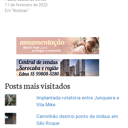
danos às mansões da
11 de fevereiro de 2025
advogada e influenciadora
Em "Notícias"
digital Deolane Bezerra e da
cantora sertaneja Simone
Mendes. As celebridades
compartilharam os
estragos nas redes sociais,
destacando os danos
causados pela forte chuva…
Posts mais visitados
Implantada rotatória entre Junqueira e
Vila Mike
Caminhão destrói ponto de ônibus em
São Roque