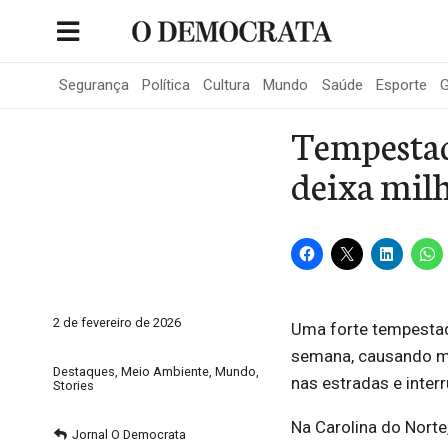
Skip
to
Portal de Notícias de São Roque
content
Segurança
Política
Cultura
Mundo
Saúde
Esporte
G
Tempestad
deixa mil
2 de fevereiro de 2026
Uma forte tempestad
semana, causando m
Destaques
,
Meio Ambiente
,
Mundo
,
nas estradas e inte
Stories
Na Carolina do Norte
Jornal O Democrata