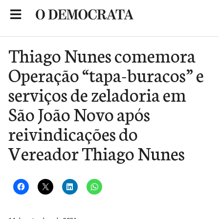
Skip
to
Portal de Notícias de São Roque
content
Thiago Nunes comemora
Operação “tapa-buracos” e
serviços de zeladoria em
São João Novo após
reivindicações do
Vereador Thiago Nunes