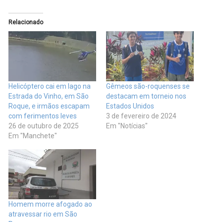
Relacionado
Helicóptero cai em lago na
Gêmeos são-roquenses se
Estrada do Vinho, em São
destacam em torneio nos
Roque, e irmãos escapam
Estados Unidos
com ferimentos leves
3 de fevereiro de 2024
26 de outubro de 2025
Em "Notícias"
Em "Manchete"
Homem morre afogado ao
atravessar rio em São