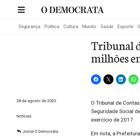
Skip
to
Portal de Notícias de São Roque
content
Segurança
Política
Cultura
Mundo
Saúde
Esporte
G
Tribunal d
milhões e
28 de agosto de 2020
O Tribunal de Contas
Seguridade Social de
Notícias
exercício de 2017.
Jornal O Democrata
Em nota, a Prefeitur