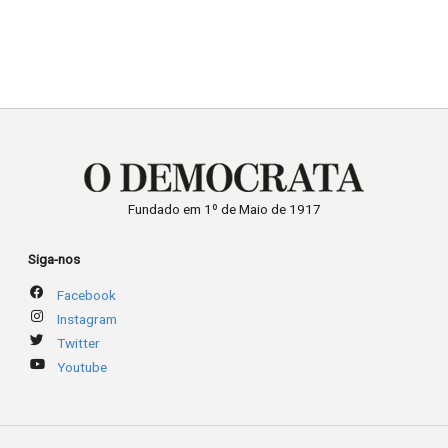
Prefeitura a enviar
informações
complementares para
retomada do certame. A…
Fundado em 1º de Maio de 1917
Siga-nos
Facebook
Instagram
Twitter
Youtube