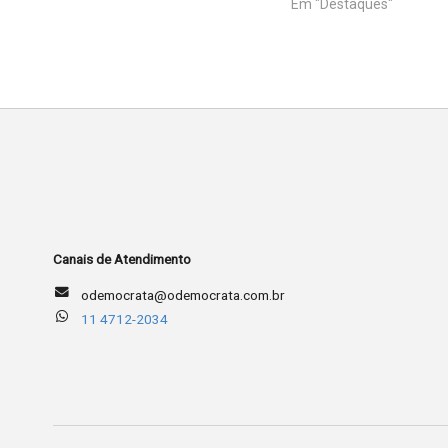
Em "Destaques"
Canais de Atendimento
odemocrata@odemocrata.com.br
11 4712-2034