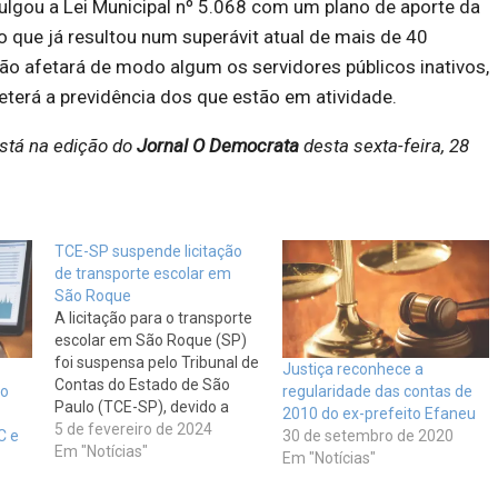
lgou a Lei Municipal nº 5.068 com um plano de aporte da
 o que já resultou num superávit atual de mais de 40
ão afetará de modo algum os servidores públicos inativos,
rá a previdência dos que estão em atividade.
stá na edição do
Jornal O Democrata
desta sexta-feira, 28
TCE-SP suspende licitação
de transporte escolar em
São Roque
A licitação para o transporte
escolar em São Roque (SP)
foi suspensa pelo Tribunal de
Justiça reconhece a
Contas do Estado de São
co
regularidade das contas de
Paulo (TCE-SP), devido a
2010 do ex-prefeito Efaneu
denúncias de irregularidades
5 de fevereiro de 2024
C e
30 de setembro de 2020
no processo de contratação.
Em "Notícias"
Em "Notícias"
A decisão, anunciada na
última sexta-feira (2), levou a